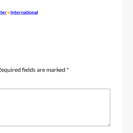
•
iter
International
equired fields are marked
*