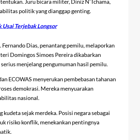
ntukan. Juru bicara militer, Diniz N’Tchama,
ilitas politik yang dianggap genting.
k Usai Terjebak Longsor
. Fernando Dias, penantang pemilu, melaporkan
teri Domingos Simoes Pereira dikabarkan
an serius menjelang pengumuman hasil pemilu.
rika dan ECOWAS menyerukan pembebasan tahanan
proses demokrasi. Mereka menyuarakan
bilitas nasional.
g kudeta sejak merdeka. Posisi negara sebagai
uk risiko konflik, menekankan pentingnya
atik.