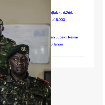
August 2, 2026
IHSG Dibuka Anjlok ke 6.266,
Rupiah Dekati Rp18.000
July 24, 2026
Tenor KPR Rumah Subsidi Resmi
Diperpanjang 40 Tahun
June 24, 2026