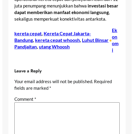
juta penumpang menunjukkan bahwa
investasi besar
dapat memberikan manfaat ekonomi langsung
,
sekaligus memperkuat konektivitas antarkota.
Ek
kereta cepat
, 
Kereta Cepat Jakarta-
on
Bandung
, 
kereta cepat whoosh
, 
Luhut Binsar
•
om
Pandjaitan
, 
utang Whoosh
i
Leave a Reply
Your email address will not be published.
Required
fields are marked
*
Comment
*