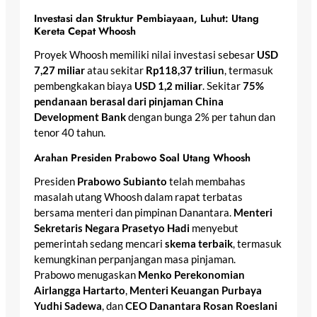
Investasi dan Struktur Pembiayaan, Luhut: Utang
Kereta Cepat Whoosh
Proyek Whoosh memiliki nilai investasi sebesar
USD
7,27 miliar
atau sekitar
Rp118,37 triliun
, termasuk
pembengkakan biaya
USD 1,2 miliar
. Sekitar
75%
pendanaan berasal dari pinjaman China
Development Bank
dengan bunga 2% per tahun dan
tenor 40 tahun.
Arahan Presiden Prabowo Soal Utang Whoosh
Presiden
Prabowo Subianto
telah membahas
masalah utang Whoosh dalam rapat terbatas
bersama menteri dan pimpinan Danantara.
Menteri
Sekretaris Negara Prasetyo Hadi
menyebut
pemerintah sedang mencari
skema terbaik
, termasuk
kemungkinan perpanjangan masa pinjaman.
Prabowo menugaskan
Menko Perekonomian
Airlangga Hartarto
,
Menteri Keuangan Purbaya
Yudhi Sadewa
, dan
CEO Danantara Rosan Roeslani