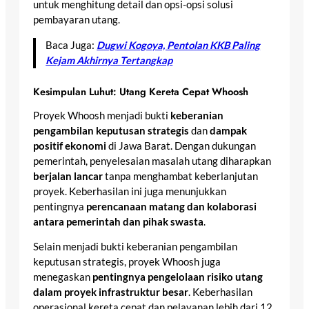
untuk menghitung detail dan opsi-opsi solusi
pembayaran utang.
Baca Juga:
Dugwi Kogoya, Pentolan KKB Paling
Kejam Akhirnya Tertangkap
Kesimpulan Luhut: Utang Kereta Cepat Whoosh
Proyek Whoosh menjadi bukti
keberanian
pengambilan keputusan strategis
dan
dampak
positif ekonomi
di Jawa Barat. Dengan dukungan
pemerintah, penyelesaian masalah utang diharapkan
berjalan lancar
tanpa menghambat keberlanjutan
proyek. Keberhasilan ini juga menunjukkan
pentingnya
perencanaan matang dan kolaborasi
antara pemerintah dan pihak swasta
.
Selain menjadi bukti keberanian pengambilan
keputusan strategis, proyek Whoosh juga
menegaskan
pentingnya pengelolaan risiko utang
dalam proyek infrastruktur besar
. Keberhasilan
operasional kereta cepat dan pelayanan lebih dari 12