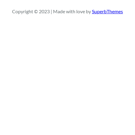
r
Copyright © 2023 | Made with love by
SuperbThemes
c
h