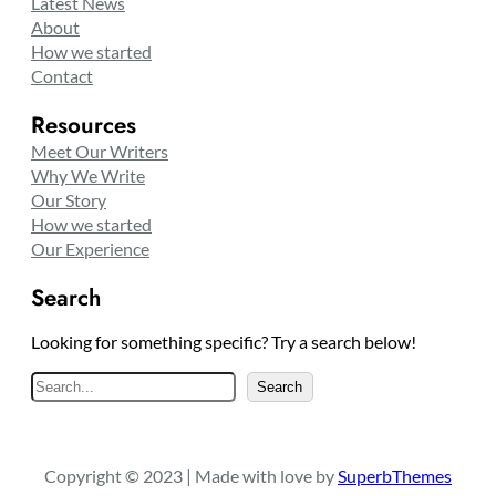
Latest News
About
How we started
Contact
Resources
Meet Our Writers
Why We Write
Our Story
How we started
Our Experience
Search
Looking for something specific? Try a search below!
S
Search
e
a
r
Copyright © 2023 | Made with love by
SuperbThemes
c