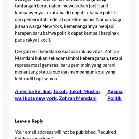
tantangan berat dalam mewujudkan janji-janji
kampanyenya, terutama di tengah tekanan politik
dari pemerintah federal dan elite bisnis. Namun, bagi
jutaan warga New York, kemenangannya menjadi
harapan baru bahwa politik dapat kembali berpihak
pada rakyat kecil.
Dengan visi keadilan sosial dan inklusivitas, Zohran
Mamdani bukan sekadar simbol keberagaman, tetapi
representasi generasi baru pemimpin yang berani
menantang status quo dan membangun kota yang
lebih adil bagi semua.
Amerika Serikat
, 
Tokoh
, 
Tokoh Muslim
, 
Agama
, 
•
wali kota new york
, 
Zohran Mamdani
Politik
Leave a Reply
Your email address will not be published.
Required
fields are marked
*