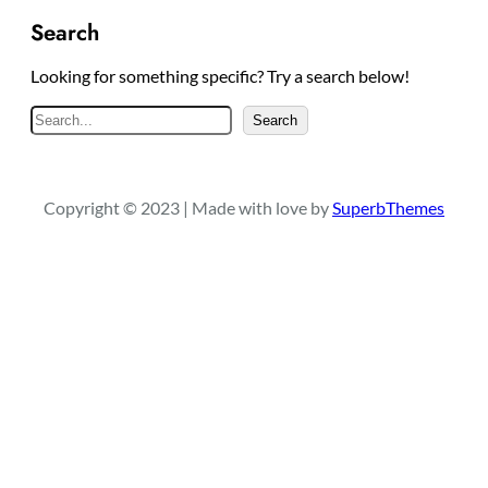
Search
Looking for something specific? Try a search below!
S
Search
e
a
r
Copyright © 2023 | Made with love by
SuperbThemes
c
h