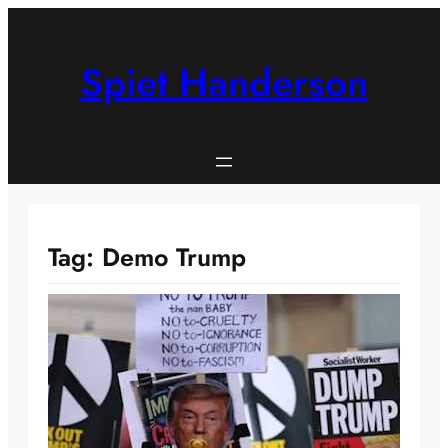
Skip
to
content
Spiet Handerson
Tag:
Demo Trump