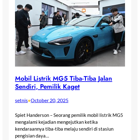
Mobil Listrik MG5 Tiba-Tiba Jalan
Sendiri, Pemilik Kaget
setnis
October 20, 2025
•
Spiet Handerson – Seorang pemilik mobil listrik MG5
mengalami kejadian mengejutkan ketika
kendaraannya tiba-tiba melaju sendiri di stasiun
pengisian daya…