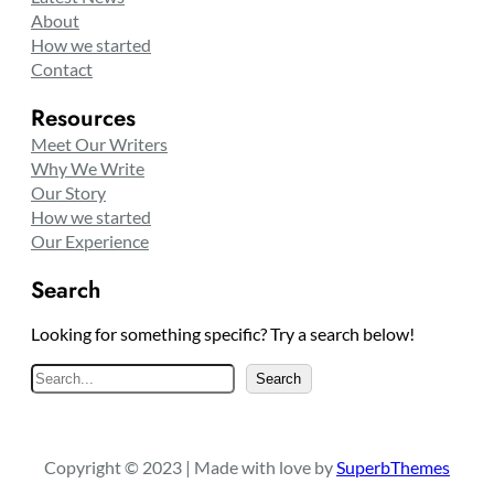
About
How we started
Contact
Resources
Meet Our Writers
Why We Write
Our Story
How we started
Our Experience
Search
Looking for something specific? Try a search below!
S
Search
e
a
r
Copyright © 2023 | Made with love by
SuperbThemes
c