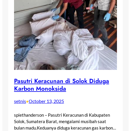
Pasutri Keracunan di Solok Diduga
Karbon Monoksida
setnis
October 13, 2025
•
spiethanderson – Pasutri Keracunan di Kabupaten
Solok, Sumatera Barat, mengalami musibah saat
bulan madu.Keduanya diduga keracunan gas karbon…