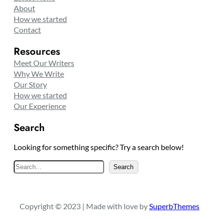
About
How we started
Contact
Resources
Meet Our Writers
Why We Write
Our Story
How we started
Our Experience
Search
Looking for something specific? Try a search below!
S
Search
e
a
r
Copyright © 2023 | Made with love by
SuperbThemes
c
h