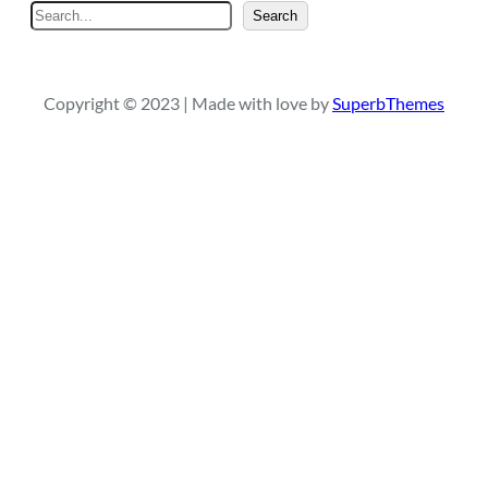
S
Search
e
a
r
Copyright © 2023 | Made with love by
SuperbThemes
c
h