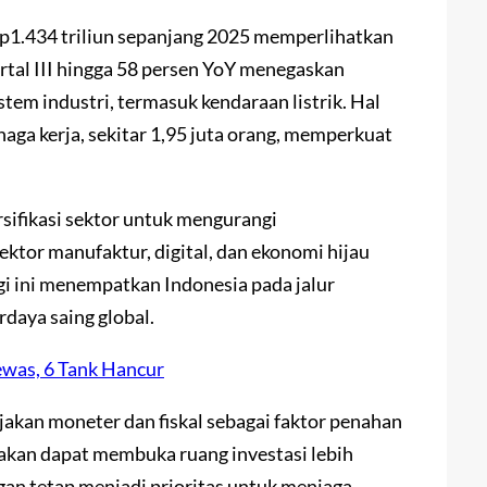
Rp1.434 triliun sepanjang 2025 memperlihatkan
rtal III hingga 58 persen YoY menegaskan
tem industri, termasuk kendaraan listrik. Hal
naga kerja, sekitar 1,95 juta orang, memperkuat
sifikasi sektor untuk mengurangi
ektor manufaktur, digital, dan ekonomi hijau
i ini menempatkan Indonesia pada jalur
rdaya saing global.
ewas, 6 Tank Hancur
ijakan moneter dan fiskal sebagai faktor penahan
nakan dapat membuka ruang investasi lebih
ngan tetap menjadi prioritas untuk menjaga