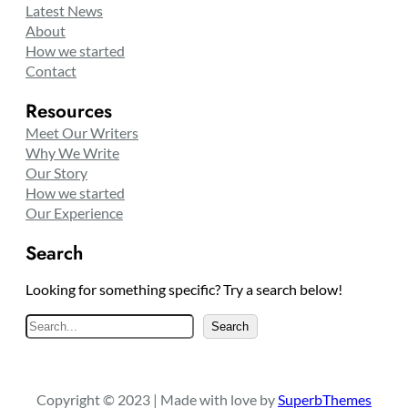
Latest News
About
How we started
Contact
Resources
Meet Our Writers
Why We Write
Our Story
How we started
Our Experience
Search
Looking for something specific? Try a search below!
S
Search
e
a
r
Copyright © 2023 | Made with love by
SuperbThemes
c