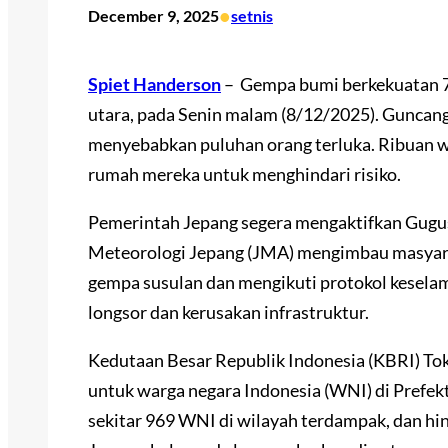
•
December 9, 2025
setnis
Spiet Handerson
– Gempa bumi berkekuatan 7
utara, pada Senin malam (8/12/2025). Guncan
menyebabkan puluhan orang terluka. Ribuan w
rumah mereka untuk menghindari risiko.
Pemerintah Jepang segera mengaktifkan Gugus
Meteorologi Jepang (JMA) mengimbau masyar
gempa susulan dan mengikuti protokol keselam
longsor dan kerusakan infrastruktur.
Kedutaan Besar Republik Indonesia (KBRI) Tok
untuk warga negara Indonesia (WNI) di Prefek
sekitar 969 WNI di wilayah terdampak, dan hi