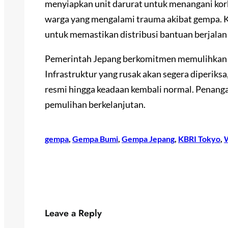
menyiapkan unit darurat untuk menangani kor
warga yang mengalami trauma akibat gempa. K
untuk memastikan distribusi bantuan berjalan 
Pemerintah Jepang berkomitmen memulihkan 
Infrastruktur yang rusak akan segera diperiks
resmi hingga keadaan kembali normal. Penan
pemulihan berkelanjutan.
gempa
, 
Gempa Bumi
, 
Gempa Jepang
, 
KBRI Tokyo
, 
Leave a Reply