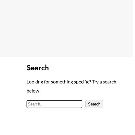
Search
Looking for something specific? Try a search
below!
S
Search
e
a
r