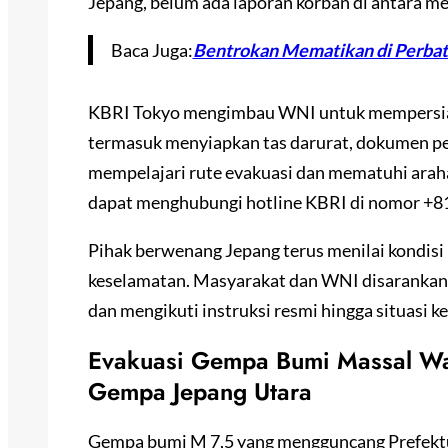
Jepang, belum ada laporan korban di antara me
Baca Juga:
Bentrokan Mematikan di Perbat
KBRI Tokyo mengimbau WNI untuk mempersiap
termasuk menyiapkan tas darurat, dokumen pen
mempelajari rute evakuasi dan mematuhi arahan
dapat menghubungi hotline KBRI di nomor +8
Pihak berwenang Jepang terus menilai kondis
keselamatan. Masyarakat dan WNI disarankan
dan mengikuti instruksi resmi hingga situasi k
Evakuasi Gempa Bumi Massal W
Gempa Jepang Utara
Gempa bumi M 7,5 yang mengguncang Prefekt