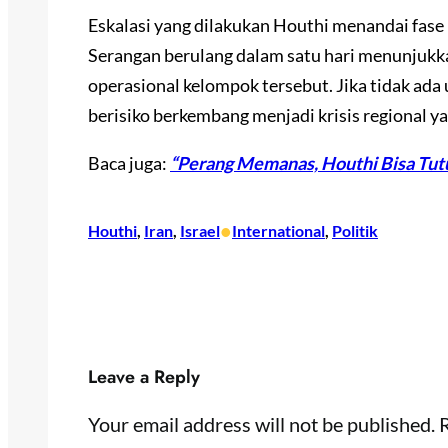
Eskalasi yang dilakukan Houthi menandai fase
Serangan berulang dalam satu hari menunjukka
operasional kelompok tersebut. Jika tidak ada u
berisiko berkembang menjadi krisis regional ya
Baca juga:
“Perang Memanas, Houthi Bisa Tut
•
Houthi
, 
Iran
, 
Israel
International
, 
Politik
Leave a Reply
Your email address will not be published.
R