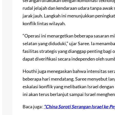
serangan dilakukan dengan kombinasi teknolo
rudal jelajah dan kendaraan udara tanpa awak
jarak jauh. Langkah ini menunjukkan peningk
konflik lintas wilayah.
“Operasi ini menargetkan beberapa sasaran mil
selatan yang diduduki,” ujar Saree. Ia menam
fasilitas strategis yang dianggap penting bagi 
dapat diverifikasi secara independen oleh sumb
Houthi juga menegaskan bahwa intensitas se
beberapa hari mendatang. Saree menyebut lang
eskalasi konflik yang melibatkan Israel denga
ini akan terus berlanjut sampai Israel menghe
Baca juga:
“China Soroti Serangan Israel ke Pe