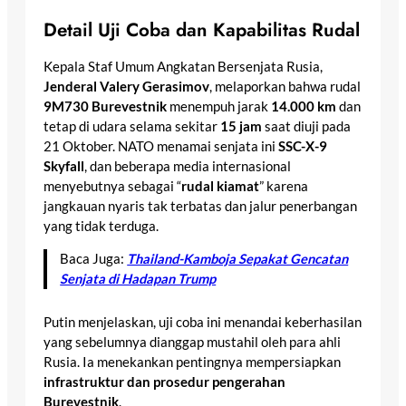
Detail Uji Coba dan Kapabilitas Rudal
Kepala Staf Umum Angkatan Bersenjata Rusia,
Jenderal Valery Gerasimov
, melaporkan bahwa rudal
9M730 Burevestnik
menempuh jarak
14.000 km
dan
tetap di udara selama sekitar
15 jam
saat diuji pada
21 Oktober. NATO menamai senjata ini
SSC-X-9
Skyfall
, dan beberapa media internasional
menyebutnya sebagai “
rudal kiamat
” karena
jangkauan nyaris tak terbatas dan jalur penerbangan
yang tidak terduga.
Baca Juga:
Thailand-Kamboja Sepakat Gencatan
Senjata di Hadapan Trump
Putin menjelaskan, uji coba ini menandai keberhasilan
yang sebelumnya dianggap mustahil oleh para ahli
Rusia. Ia menekankan pentingnya mempersiapkan
infrastruktur dan prosedur pengerahan
Burevestnik
.