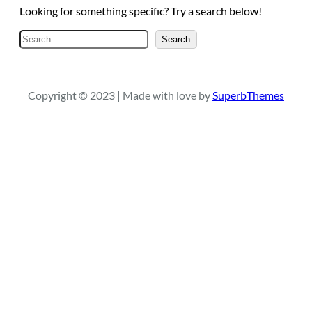
Looking for something specific? Try a search below!
S
Search
e
a
r
Copyright © 2023 | Made with love by
SuperbThemes
c
h