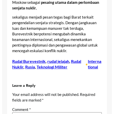
Moskow sebagai
pesaing utama dalam perlombaan
senjata nuklir
,
sekaligus menjadi pesan tegas bagi Barat terkait
pengendalian senjata strategis. Dengan jangkauan
luas dan kemampuan manuver tak terduga,
Burevestnik berpotensi mengubah dinamika
keamanan internasional, sekaligus menekankan
pentingnya diplomasi dan pengawasan global untuk
mencegah eskalasi konflik nuklir.
Rudal Burevestnik
, 
rudal jelajah
, 
Rudal
Interna
•
Nuklir
, 
Rusia
, 
Teknologi Militer
tional
Leave a Reply
Your email address will not be published.
Required
fields are marked
*
Comment
*