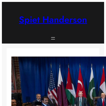
Skip
to
content
Spiet Handerson