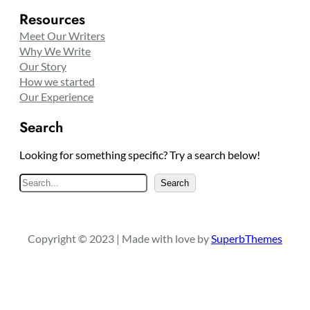
Resources
Meet Our Writers
Why We Write
Our Story
How we started
Our Experience
Search
Looking for something specific? Try a search below!
S
Search
e
a
r
Copyright © 2023 | Made with love by
SuperbThemes
c
h