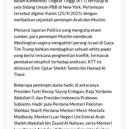
dalam Konferensi Tingkat Tinggi (KTT) tertutup di
sela Sidang Umum PBB di New York. Pertemuan
tersebut digelar Kamis (25/9/2025) dengan
melibatkan sejumlah pemimpin Arab dan Muslim.
Menurut laporan Politico yang mengutip enam
sumber, para pemimpin Muslim mendesak
Washington segera mengakhiri perang Israel di Gaza.
Tim Trump bahkan membagikan sebuah white paper
yang berisi rencana penghentian konflik, termasuk
penolakan eksplisit terhadap aneksasi. KTT ini
diinisiasi Emir Qatar Sheikh Tamim bin Hamad Al
Thani.
Beberapa pemimpin dunia hadir, di antaranya
Presiden Turki Recep Tayyip Erdogan, Raja Yordania
Abdullah II, dan Presiden Indonesia Prabowo
Subianto. Hadir pula Perdana Menteri Pakistan
Shehbaz Sharif, Perdana Menteri Mesir Mostafa
Madbouly, Menteri Luar Negeri Uni Emirat Arab
Sheikh Abdullah bin Zayed Al Nahyan, serta Menteri