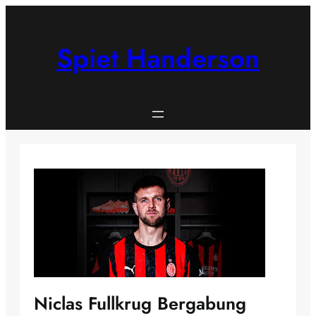
Skip
to
content
Spiet Handerson
Niclas Fullkrug Bergabung