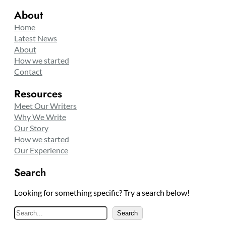
About
Home
Latest News
About
How we started
Contact
Resources
Meet Our Writers
Why We Write
Our Story
How we started
Our Experience
Search
Looking for something specific? Try a search below!
S
Search
e