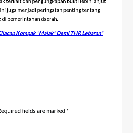
k terkait dan pengungkapan bukti lebih lanjut
ni juga menjadi peringatan penting tentang
k di pemerintahan daerah.
 Cilacap Kompak “Malak” Demi THR Lebaran”
equired fields are marked
*