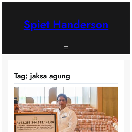
Skip
to
content
Spiet Handerson
Tag:
jaksa agung