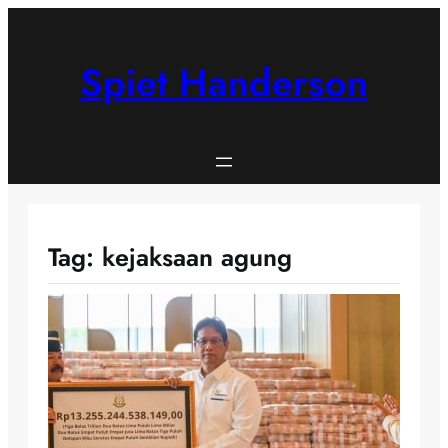
Skip
to
content
Spiet Handerson
Tag:
kejaksaan agung