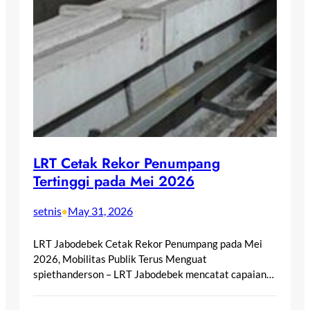
LRT Cetak Rekor Penumpang
Tertinggi pada Mei 2026
setnis
May 31, 2026
•
LRT Jabodebek Cetak Rekor Penumpang pada Mei
2026, Mobilitas Publik Terus Menguat
spiethanderson – LRT Jabodebek mencatat capaian…