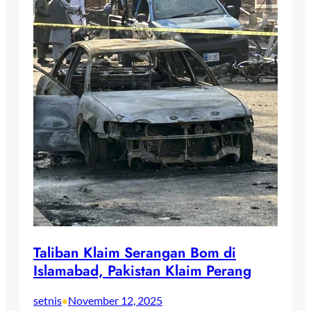
Taliban Klaim Serangan Bom di
Islamabad, Pakistan Klaim Perang
setnis
November 12, 2025
•