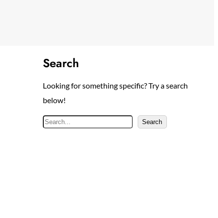
Search
Looking for something specific? Try a search
below!
S
Search
e
a
r
c
h