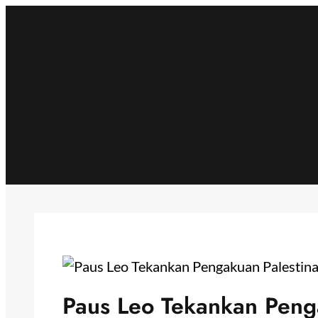
Skip
to
content
Paus Leo Tekankan Penga