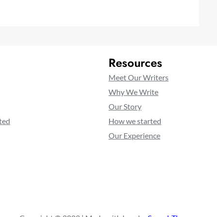
Resources
Meet Our Writers
Why We Write
Our Story
ted
How we started
Our Experience