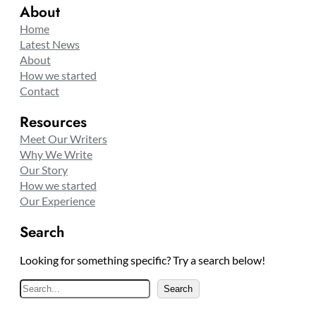
About
Home
Latest News
About
How we started
Contact
Resources
Meet Our Writers
Why We Write
Our Story
How we started
Our Experience
Search
Looking for something specific? Try a search below!
S
Search
e