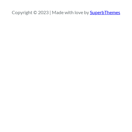
a
r
Copyright © 2023 | Made with love by
SuperbThemes
c
h