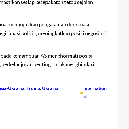
mastikan setiap kesepakatan tetap sejalan
kraina menunjukkan pengalaman diplomasi
itimasi politik, meningkatkan posisi negosiasi
g pada kemampuan AS menghormati posisi
g berkelanjutan penting untuk menghindari
usia-Ukraina
, 
Trump
, 
Ukraina
, 
Internation
•
al