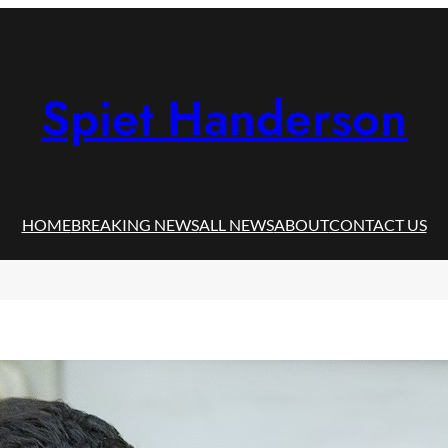
Spiet Handerson
HOME
BREAKING NEWS
ALL NEWS
ABOUT
CONTACT US