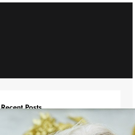
Recent Posts
Bapanas Cabut Izin Edar Beras
Fortifikasi Curang