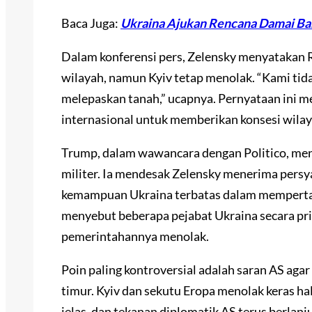
Baca Juga:
Ukraina Ajukan Rencana Damai Ba
Dalam konferensi pers, Zelensky menyatakan 
wilayah, namun Kyiv tetap menolak. “Kami ti
melepaskan tanah,” ucapnya. Pernyataan ini m
internasional untuk memberikan konsesi wilay
Trump, dalam wawancara dengan Politico, me
militer. Ia mendesak Zelensky menerima pers
kemampuan Ukraina terbatas dalam mempertah
menyebut beberapa pejabat Ukraina secara pr
pemerintahannya menolak.
Poin paling kontroversial adalah saran AS ag
timur. Kyiv dan sekutu Eropa menolak keras h
jelas, dan tekanan diplomatik AS terus berlan