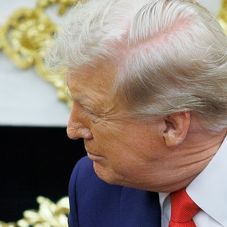
August 2, 2026
IHSG Dibuka Anjlok ke 6.266,
Rupiah Dekati Rp18.000
July 24, 2026
Tenor KPR Rumah Subsidi Resmi
Diperpanjang 40 Tahun
June 24, 2026